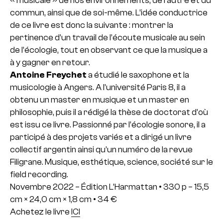
« musicale » de nos environnements, de l’autre et du
commun, ainsi que de soi-même. L’idée conductrice
de ce livre est donc la suivante : montrer la
pertinence d’un travail de l’écoute musicale au sein
de l’écologie, tout en observant ce que la musique a
à y gagner en retour.
Antoine Freychet
a étudié le saxophone et la
musicologie à Angers. A l’université Paris 8, il a
obtenu un master en musique et un master en
philosophie, puis il a rédigé la thèse de doctorat d’où
est issu ce livre. Passionné par l’écologie sonore, il a
participé à des projets variés et a dirigé un livre
collectif argentin ainsi qu’un numéro de la revue
Filigrane. Musique, esthétique, science, société sur le
field recording.
Novembre 2022 – Édition L’Harmattan • 330 p – 15,5
cm × 24,0 cm × 1,8 cm • 34 €
Achetez le livre
ICI