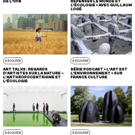
DE L’OFB
REPENSER LE MONDE ET
L’ÉCOLOGIE » AVEC GUILLAUME
LOGÉ
À ÉCOUTER
À ÉCOUTER
ART TALKS : REGARDS
SÉRIE PODCAST « L’ART EST
D’ARTISTES SUR LA NATURE –
L’ENVIRONNEMENT » SUR
L’ANTHROPOCENTRISME ET
FRANCE CULTURE
L’ÉCOLOGIE
À ÉCOUTER
À ÉCOUTER