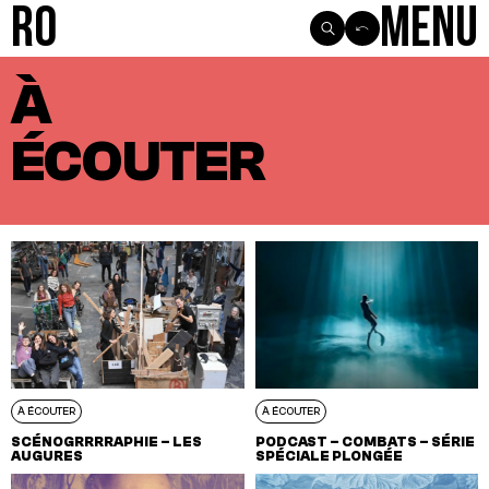
R0
Menu
À
VOIR TOUS LES ARTICLES
À CONNAÎTRE
À ÉCOUTER
À LIRE
À VOIR
ÉCOUTER
À ÉCOUTER
À ÉCOUTER
SCÉNOGRRRRAPHIE – LES
PODCAST – COMBATS – SÉRIE
AUGURES
SPÉCIALE PLONGÉE