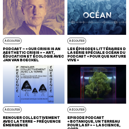
À ÉCOUTER
À ÉCOUTER
PODCAST – « OUR CRISIS IS AN
LES ÉPISODES LITTÉRAIRES DE
AESTHETIC CRISIS » – ART,
LA SÉRIE SPÉCIALE OCÉAN DU
ÉDUCATION ET ÉCOLOGIE AVEC
PODCAST « POUR QUE NATURE
JAN VAN BOECKEL
VIVE »
À ÉCOUTER
À ÉCOUTER
RENOUER COLLECTIVEMENT
EPISODE PODCAST
AVEC LA TERRE – FRÉQUENCE
« BOTANIQUE, UN TERREAU
ÉMERGENCE
POUR LA SF » – LA SCIENCE,
CQFD