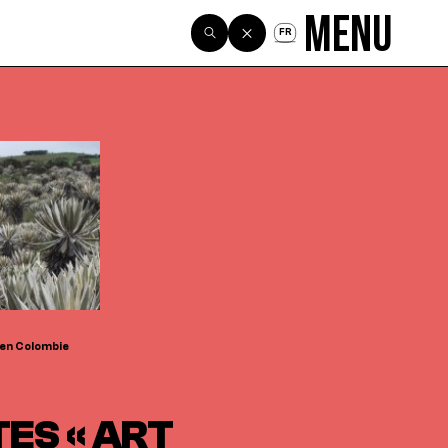
Menu
FR
o en Colombie
ES « ART