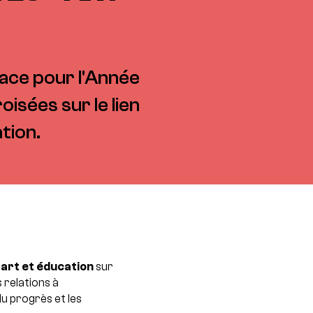
ace pour l'Année
isées sur le lien
tion.
art et éducation
sur
 relations à
u progrès et les