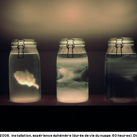
006. Installation, expérience éphémère (durée de vie du nuage: 60 heures). D