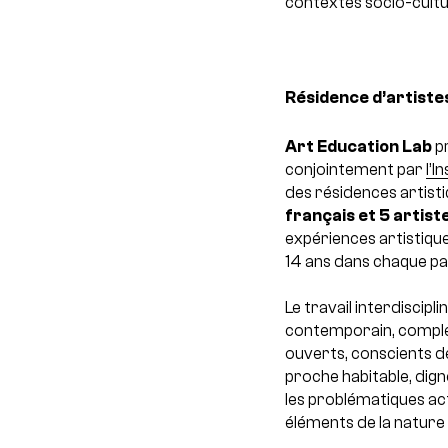
contextes socio-cultu
Résidence d’artiste
Art Education Lab
p
conjointement par
l’I
des résidences artist
français et 5 artis
expériences artistique
14 ans dans chaque pa
Le travail interdiscipl
contemporain, complex
ouverts, conscients d
proche habitable, dign
les problématiques ac
éléments de la nature 