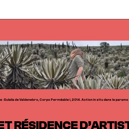
 : Eulalia de Valdenebro, Corps Perméable I, 2014. Action in situ dans le param
ET RÉSIDENCE D’ARTIST