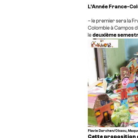
L’Année France-Colo
– le premier sera la 
Colombie à Campos de 
le
deuxième semest
Flavie Darchen/Okaou, Maquet
Cette proposition 