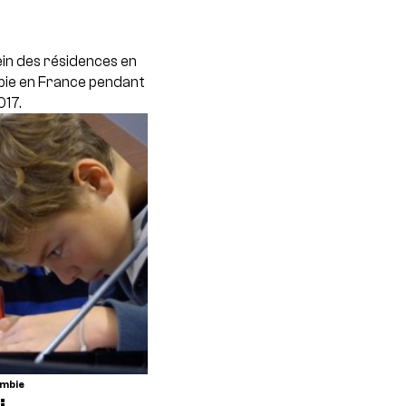
sein des résidences en
bie en France pendant
017.
ombie
: