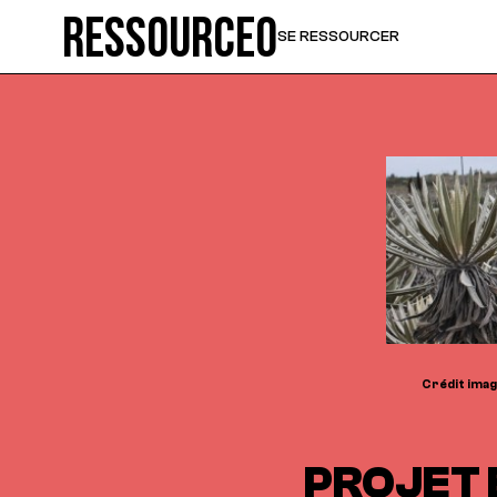
Ressource0
SE RESSOURCER
Crédit image
PROJET 