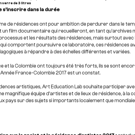
 verre de 3 litres
 s’inscrire dans la durée
me de résidences ont pour ambition de perdurer dans le tem
t un film documentaire qui recueilleront, en tant qu’archives 
rocessus et les résultats des résidences, mais surtout avec 
qui comportent poursuivre ce laboratoire, ces résidences av
agogiques à répandre à des échelles différentes et variées.
nce et la Colombie ont toujours été très forts, ils se sont enc
 l’Année France-Colombie 2017 est un constat.
dences artistiques, Art Education Lab souhaite participer av
e magnifique équipe d’artistes et de lieux de résidence, à la c
eux pays sur des sujets si importants localement que mondi