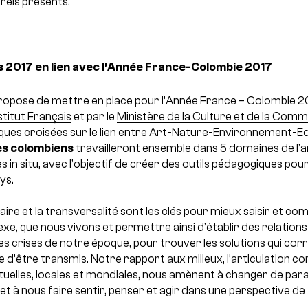
rels présents.
s 2017 en lien avec l’Année France-Colombie 2017
ropose de mettre en place pour l’Année France – Colombie 20
nstitut Français
et par le
Ministère de la Culture et de la Com
iques croisées sur le lien entre Art-Nature-Environnement-E
tes colombiens
travailleront ensemble dans 5 domaines de l’a
s in situ, avec l’objectif de créer des outils pédagogiques pou
ys.
inaire et la transversalité sont les clés pour mieux saisir et 
e, que nous vivons et permettre ainsi d’établir des relations
es crises de notre époque, pour trouver les solutions qui cor
e d’être transmis.
Notre rapport aux milieux, l’articulation 
tuelles, locales et mondiales, nous amènent à changer de par
et à nous faire sentir, penser et agir dans une perspective d