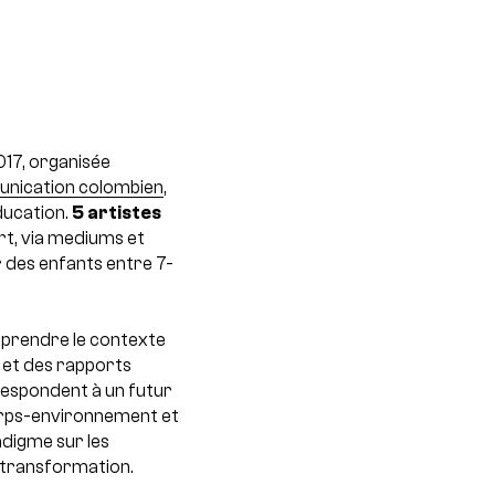
17, organisée
munication colombien
,
ducation.
5 artistes
rt, via mediums et
r des enfants entre 7-
comprendre le contexte
 et des rapports
respondent à un futur
corps-environnement et
adigme sur les
e transformation.