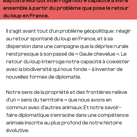
Baptiste Morizot interroge notre capacité à vivre
ensemble à partir du problème que pose le retour
du loup en France.
Il s’agit avant tout d’un problème géopolitique : réagir
au retour spontané du loup en France, et à sa
dispersion dans une campagne que la déprise rurale
rend presque à son passé de « Gaule chevelue ». Le
retour du loup interroge notre capacité à coexister
avec la biodiversité qui nous fonde – à inventer de
nouvelles formes de diplomatie.
Notre sens de la propriété et des frontières relève
d’un « sens du territoire » que nous avons en
commun avec d’autres animaux. Et notre savoir-
faire diplomatique s’enracine dans une compétence
animale inscrite au plus profond de notre histoire
évolutive.