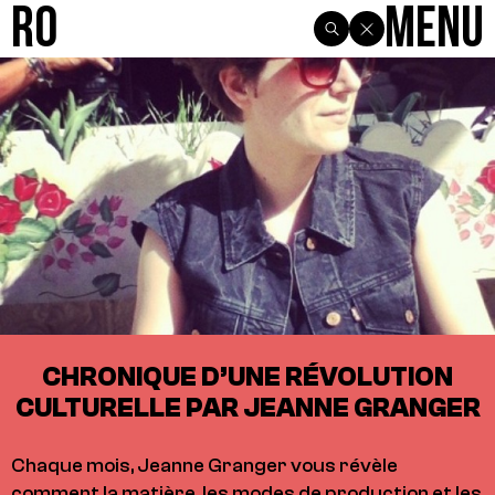
R0
Menu
CHRONIQUE D’UNE RÉVOLUTION
CULTURELLE PAR JEANNE GRANGER
Chaque mois, Jeanne Granger vous révèle
comment la matière, les modes de production et les