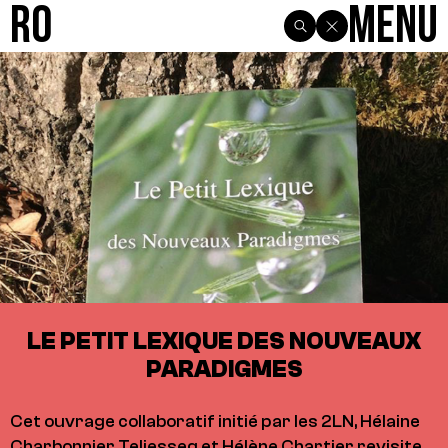
R0
Menu
LE PETIT LEXIQUE DES NOUVEAUX
PARADIGMES
Cet ouvrage collaboratif initié par les 2LN, Hélaine
Charbonnier Teljesseg et Hélène Chartier revisite