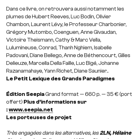
Dans ce livre, on retrouvera aussi notamment les
plumes de Hubert Reeves, Luc Bodin, Olivier
Chambon, Laurent Lévy, le Professeur Charbonier,
Grégory Mutombo, Coenguen, Anne Givaudan,
Victoire Theismann, Cathy & Marc Vella,
Lulumineuse, Conrad, Thanh Nghiem, Isabelle
Padovani, Diane Bellego, Anne de Béthencourt, Gilles
Delieuze, Marcella Della Faille, Luc Bigé, Johanne
Razanamahaye, Yann Richet, Diane Saunier..
Le Petit Lexique des Grands Paradigmes
Édition Seepia
Grand format — 660 p. — 35 € (port
offert)
Plus d’informations sur
:
www.seepia.net
Les porteuses de projet
Très engagées dans les alternatives, les
2LN, Hélaine