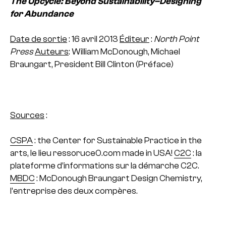
The Upcycle: Beyond Sustainability–Designing
for
Abundance
Date de sortie
: 16 avril 2013
Éditeur
:
North Point
Press
Auteurs
: William McDonough, Michael
Braungart,
President Bill Clinton (Préface)
Sources
:
CSPA
: the Center for Sustainable Practice in the
arts, le lieu ressoruce0.com made in USA!
C2C
: la
plateforme d’informations sur la démarche C2C.
MBDC
: McDonough Braungart Design Chemistry,
l’entreprise des deux compères.