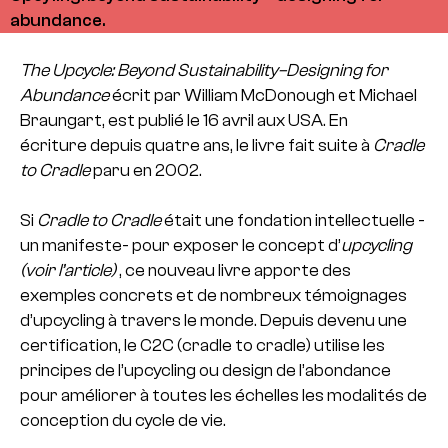
abundance.
The Upcycle: Beyond Sustainability–Designing for
Abundance
écrit par William McDonough et Michael
Braungart, est publié le 16 avril aux USA. En
écriture depuis quatre ans, le livre fait suite à
Cradle
to Cradle
paru en 2002.
Si
Cradle to Cradle
était une fondation intellectuelle -
un manifeste- pour exposer le concept d’
upcycling
(
voir l’article)
, ce nouveau livre apporte des
exemples concrets et de nombreux témoignages
d’upcycling à travers le monde. Depuis devenu une
certification, le C2C (cradle to cradle) utilise les
principes de l’upcycling ou design de l’abondance
pour améliorer à toutes les échelles les modalités de
conception du cycle de vie.