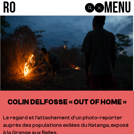
R0
Menu
COLIN DELFOSSE « OUT OF HOME »
Le regard et l'attachement d'un photo-reporter
auprès des populations exilées du Katanga, exposé
à la Grange aux Belles.