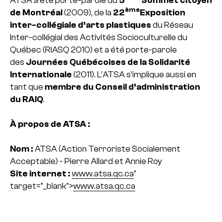
ème
de Montréal
(2009), de la
22
Exposition
inter-collégiale d’arts plastiques
du Réseau
Inter-collégial des Activités Socioculturelle du
Québec (RIASQ 2010) et a été porte-parole
des
Journées Québécoises de la Solidarité
Internationale
(2011). L’ATSA s’implique aussi en
tant que
membre du Conseil d’administration
du RAIQ
.
À propos de ATSA :
Nom :
ATSA (Action Terroriste Socialement
Acceptable) - Pierre Allard et Annie Roy
Site internet :
www.atsa.qc.ca
"
target="_blank">
www.atsa.qc.ca