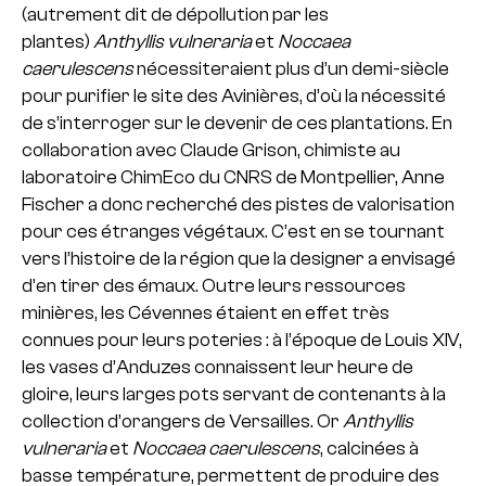
(autrement dit de dépollution par les
plantes)
Anthyllis vulneraria
et
Noccaea
caerulescens
nécessiteraient plus d’un demi-siècle
pour purifier le site des Avinières, d’où la nécessité
de s’interroger sur le devenir de ces plantations. En
collaboration avec Claude Grison, chimiste au
laboratoire ChimEco du CNRS de Montpellier, Anne
Fischer a donc recherché des pistes de valorisation
pour ces étranges végétaux. C’est en se tournant
vers l’histoire de la région que la designer a envisagé
d’en tirer des émaux. Outre leurs ressources
minières, les Cévennes étaient en effet très
connues pour leurs poteries : à l’époque de Louis XIV,
les vases d’Anduzes connaissent leur heure de
gloire, leurs larges pots servant de contenants à la
collection d’orangers de Versailles. Or
Anthyllis
vulneraria
et
Noccaea caerulescens
, calcinées à
basse température, permettent de produire des