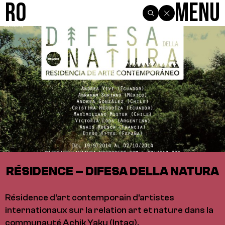
R0
Menu
RÉSIDENCE – DIFESA DELLA NATURA
Résidence d'art contemporain d'artistes
internationaux sur la relation art et nature dans la
communauté Achik Yaku (Intag).