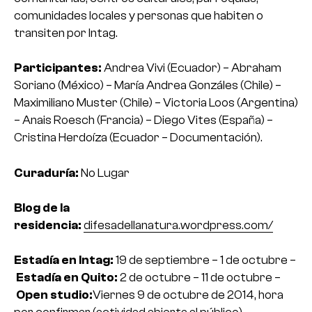
comunidades locales y personas que habiten o
transiten por Intag.
Participantes:
Andrea Vivi (Ecuador) – Abraham
Soriano (México) – María Andrea Gonzáles (Chile) –
Maximiliano Muster (Chile) – Victoria Loos (Argentina)
– Anais Roesch (Francia) – Diego Vites (España) –
Cristina Herdoíza (Ecuador – Documentación).
Curaduría:
No Lugar
Blog de la
residencia:
difesadellanatura.wordpress.com/
Estadía en Intag:
19 de septiembre – 1 de octubre –
Estadía en Quito:
2 de octubre – 11 de octubre –
Open studio:
Viernes 9 de octubre de 2014, hora
por confirmar (actividad abierta al público).