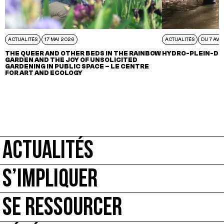
ACTUALITÉS
17 MAI 2026
ACTUALITÉS
DU 7 AVR
THE QUEER AND OTHER BEDS IN THE RAINBOW
HYDRO-PLEIN-DE
GARDEN AND THE JOY OF UNSOLICITED
GARDENING IN PUBLIC SPACE – LE CENTRE
FOR ART AND ECOLOGY
ACTUALITÉS
S’IMPLIQUER
SE RESSOURCER