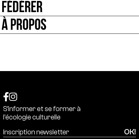
FÉDÉRER
À PROPOS
S’informer
et
se
former
à
l’écologie
culturelle