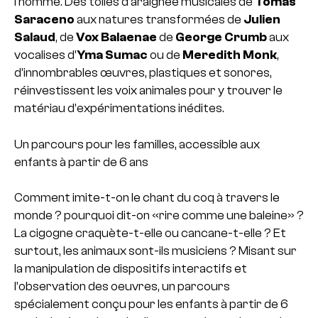
l’homme. Des toiles d’araignée musicales de
Tomás
Saraceno
aux natures transformées de
Julien
Salaud
, de
Vox Balaenae
de
George Crumb
aux
vocalises d’
Yma Sumac
ou de
Meredith Monk
,
d’innombrables œuvres, plastiques et sonores,
réinvestissent les voix animales pour y trouver le
matériau d’expérimentations inédites.
Un parcours pour les familles, accessible aux
enfants à partir de 6 ans
Comment imite-t-on le chant du coq à travers le
monde ? pourquoi dit-on «rire comme une baleine» ?
La cigogne craquète-t-elle ou cancane-t-elle ? Et
surtout, les animaux sont-ils musiciens ? Misant sur
la manipulation de dispositifs interactifs et
l’observation des oeuvres, un parcours
spécialement conçu pour les enfants à partir de 6