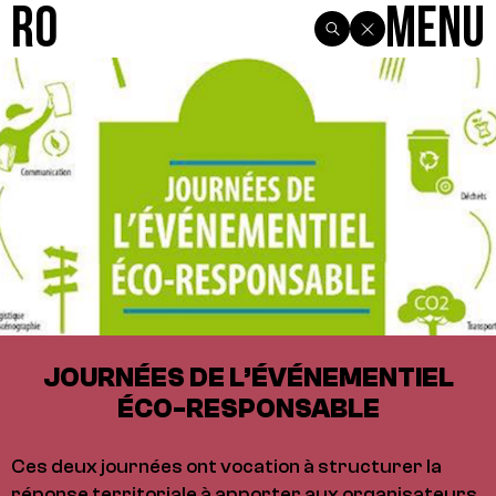
R0
Menu
JOURNÉES DE L’ÉVÉNEMENTIEL
ÉCO-RESPONSABLE
Ces deux journées ont vocation à structurer la
réponse territoriale à apporter aux organisateurs