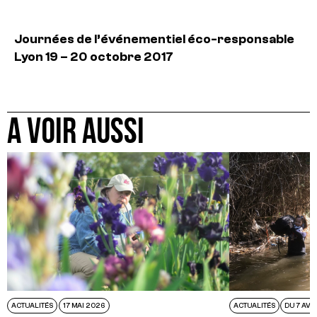
Journées de l’événementiel éco-responsable
Lyon
19 – 20 octobre 2017
A VOIR AUSSI
ACTUALITÉS
17 MAI 2026
ACTUALITÉS
DU 7 AVR