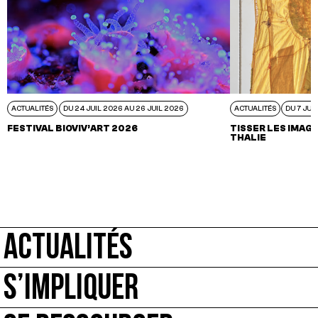
ACTUALITÉS
DU 24 JUIL 2026 AU 26 JUIL 2026
ACTUALITÉS
DU 7 JUI
FESTIVAL BIOVIV’ART 2026
TISSER LES IMAGI
THALIE
ACTUALITÉS
S’IMPLIQUER