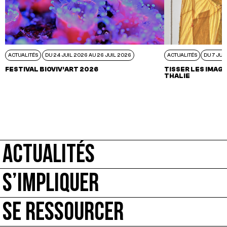
ACTUALITÉS
DU 24 JUIL 2026 AU 26 JUIL 2026
ACTUALITÉS
DU 7 JUI
FESTIVAL BIOVIV’ART 2026
TISSER LES IMAGI
THALIE
ACTUALITÉS
S’IMPLIQUER
SE RESSOURCER