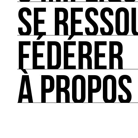
SE RESSO
S’IMPLIQUER
Les bonnes pratiques, guides et outils pour rédu
FÉDÉRER
SE RESSOURCER
Les ressources théoriques et inspirantes sur les
À PROPOS
FÉDÉRER
Le répertoire des acteurs de l’écologie culturel
À PROPOS
Ressource0 est le premier média et centre de re
française et internationale consacrée à l’art et à
cette thématique et recense les acteurs clés.