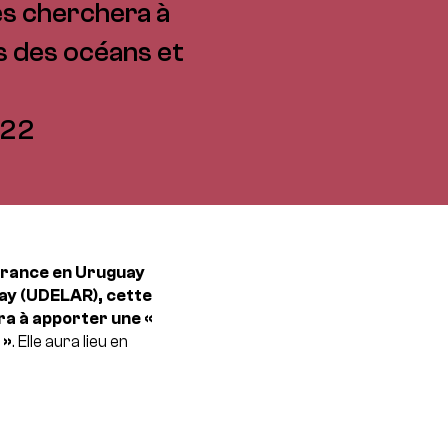
es cherchera à
is des océans et
022
 France en Uruguay
guay (UDELAR), cette
a à apporter une «
 »
. Elle aura lieu en