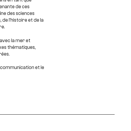
renante de ces
ine des sciences
de l’histoire et de la
re.
 avec la mer et
axes thématiques,
rées.
 à communication et le