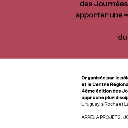
des Journées 
apporter une « 
du
Organisée par le pô
et le Centre Régiona
4ème édition des Jo
approche pluridiscip
Uruguay, à Rocha et L
APPEL À PROJETS :