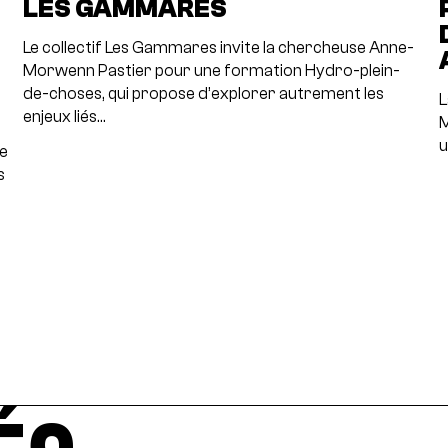
LES GAMMARES
Le collectif Les Gammares invite la chercheuse Anne-
Morwenn Pastier pour une formation Hydro-plein-
de-choses, qui propose d’explorer autrement les
L
enjeux liés…
M
u
re
s