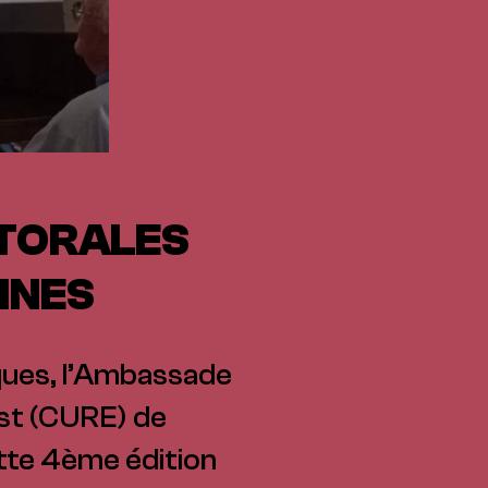
CTORALES
INES
iques, l’Ambassade
Est (CURE) de
tte 4ème édition