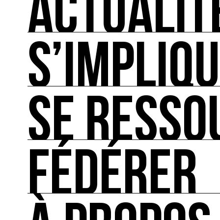
ACTUALIT
S’IMPLIQ
ACTUALITÉS
L'actualité française et internationale des rendez
SE RESSO
S’IMPLIQUER
Les bonnes pratiques, guides et outils pour rédu
FÉDÉRER
SE RESSOURCER
Les ressources théoriques et inspirantes sur les
FÉDÉRER
Le répertoire des acteurs de l’écologie culturel