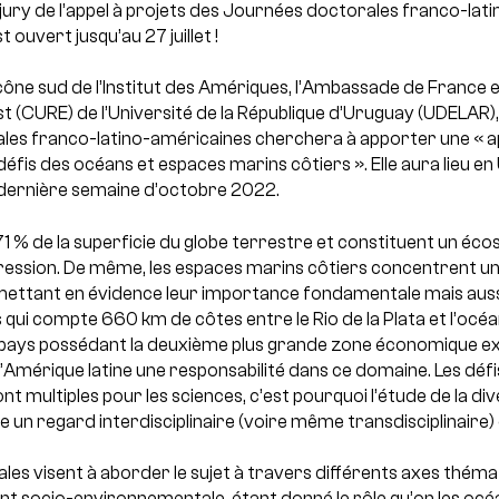
ry de l’appel à projets des Journées doctorales franco-lati
 ouvert jusqu’au 27 juillet !
cône sud de l’Institut des Amériques, l’Ambassade de France 
st (CURE) de l’Université de la République d’Uruguay (UDELAR)
les franco-latino-américaines cherchera à apporter une « 
 défis des océans et espaces marins côtiers ». Elle aura lieu e
 dernière semaine d’octobre 2022.
1 % de la superficie du globe terrestre et constituent un éc
pression. De même, les espaces marins côtiers concentrent un
mettant en évidence leur importance fondamentale mais auss
 qui compte 660 km de côtes entre le Rio de la Plata et l’océan
e pays possédant la deuxième plus grande zone économique ex
’Amérique latine une responsabilité dans ce domaine. Les défi
t multiples pour les sciences, c’est pourquoi l’étude de la di
e un regard interdisciplinaire (voire même transdisciplinaire) 
es visent à aborder le sujet à travers différents axes théma
t socio-environnementale, étant donné le rôle qu’on les océ