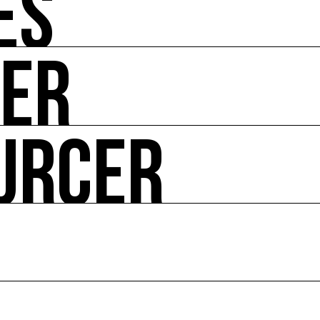
ÉS
UER
-vous de l'art et de l'écologie : manifestations, appels à 
URCER
ire ses impacts.
 enjeux croisés culture et écologie.
le en France et dans le monde.