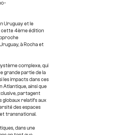
no-
en Uruguay et le
, cette 4ème édition
approche
n Uruguay, à Rocha et
osystème complexe, qui
e grande partie de la
i les impacts dans ces
 Atlantique, ainsi que
clusive, partagent
s globaux relatifs aux
versité des espaces
et transnational.
tiques, dans une
ans en tant que