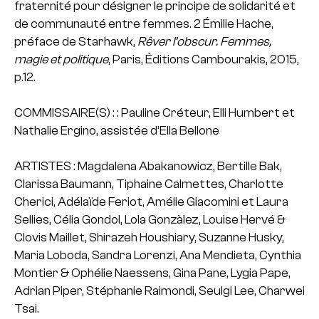
fraternité pour désigner le principe de solidarité et
de communauté entre femmes.
2 Émilie Hache,
préface de Starhawk,
Rêver l’obscur. Femmes,
magie et politique
, Paris, Éditions Cambourakis, 2015,
p.12.
COMMISSAIRE(S) : : Pauline Créteur, Elli Humbert et
Nathalie Ergino, assistée d’Ella Bellone
ARTISTES : Magdalena Abakanowicz, Bertille Bak,
Clarissa Baumann, Tiphaine Calmettes, Charlotte
Cherici, Adélaïde Feriot, Amélie Giacomini et Laura
Sellies, Célia Gondol, Lola Gonzàlez, Louise Hervé &
Clovis Maillet, Shirazeh Houshiary, Suzanne Husky,
Maria Loboda, Sandra Lorenzi, Ana Mendieta, Cynthia
Montier & Ophélie Naessens, Gina Pane, Lygia Pape,
Adrian Piper, Stéphanie Raimondi, Seulgi Lee, Charwei
Tsai.